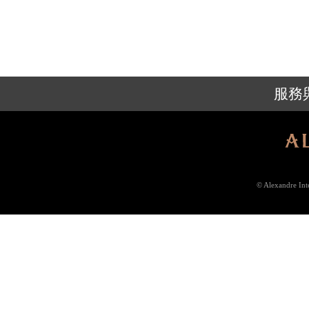
服務
© Alexandre In