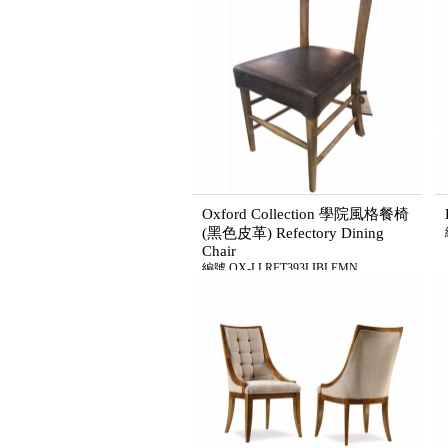
Oxford Collection 學院風格餐椅
(黑色皮革) Refectory Dining
Chair
編號 OX-LLRFT393LIBLEMN